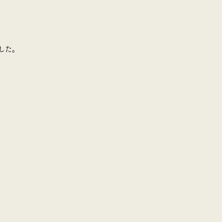
した。
。