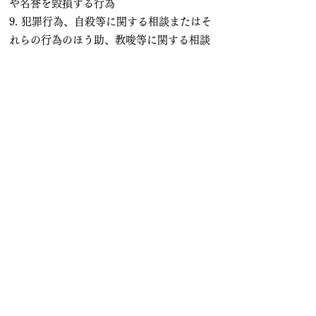
や名誉を毀損する行為
9. 犯罪行為、自殺等に関する相談またはそ
れらの行為のほう助、教唆等に関する相談
を行う行為
10. 占い師に他人への復讐に関する相談を行
う行為
11. 占い師に呪いを依頼する又は他人に呪い
をかける方法等につき相談を行う行為
12. 占い師に自然災害の予知を依頼する行為
13. 占い師に試験、就職活動又はオーディシ
ョン等の合否や当落の予知を依頼する行為
14. 同じ日に同じ占い師へのご予約を２回以
上行う行為（ただし、当方又は占い師が認
めた場合を除きます。）
15. 占い師に対して過度な霊障を求める行為
16. 他の利用者、第三者若しくは当方に迷
惑、不利益若しくは損害を与える行為、ま
たはそれらのおそれのある行為