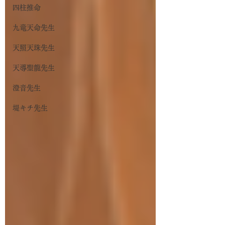
四柱推命
九竜天命先生
天照天珠先生
天導聖龍先生
澄音先生
堤キチ先生