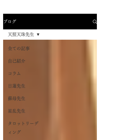
ブログ
天照天珠先生
全ての記事
自己紹介
コラム
日蓮先生
蘇母先生
星乱先生
タロットリーデ
ィング