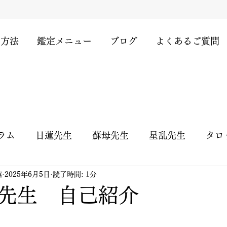
用方法
鑑定メニュー
ブログ
よくあるご質問
ラム
日蓮先生
蘇母先生
星乱先生
タロ
館
2025年6月5日
読了時間: 1分
天照天珠先生
天導聖龍先生
澄音先生
先生 自己紹介