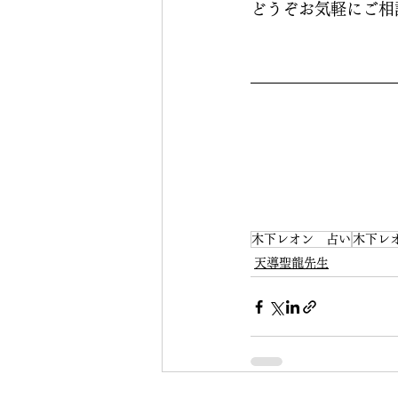
どうぞお気軽にご相
木下レオン 占い
木下レ
天導聖龍先生