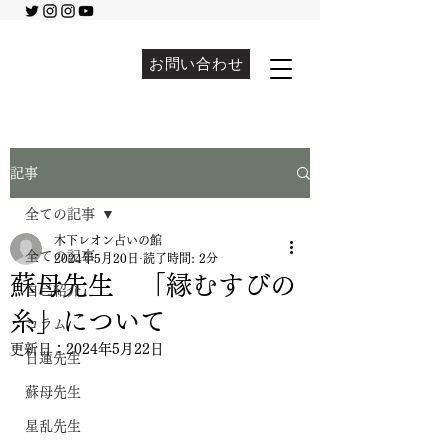
お問い合わせ
記事
全ての記事
木下レオン占いの館
全ての記事
2024年5月20日
読了時間: 2分
蘇母先生 「縁むすびの
自己紹介
糸」について
コラム
更新日：
2024年5月22日
日蓮先生
蘇母先生
星乱先生